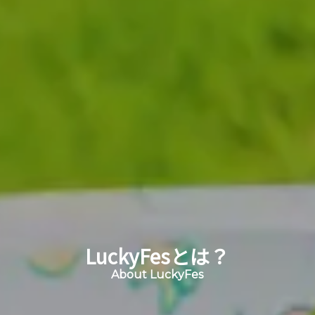
LuckyFesとは？
About LuckyFes