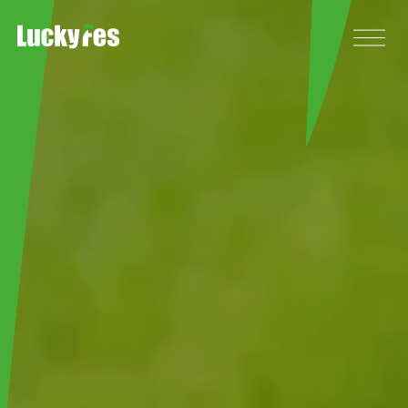
Skip
to
content