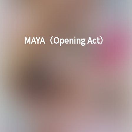
MAYA（Opening Act）