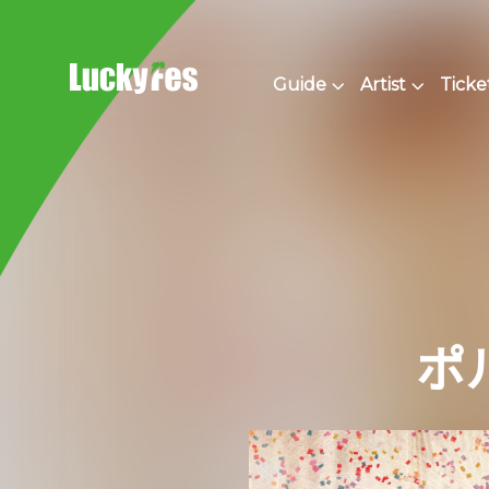
Skip
to
content
Guide
Artist
Ticke
ポ