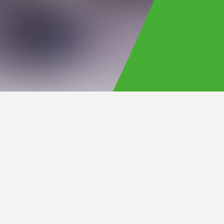
Official Site
ブへの探究心は音楽にと
くのリスナーを魅了。活
24年には配信シングル