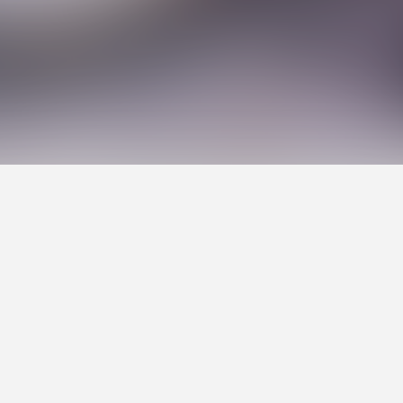
。ゲームクリエイター出身のVo&Gt.雫のクリエイティ
ィック、映像なども手掛け、0から1を生み出す力が多
日本武道館公演や幕張メッセ公演も大成功に収める。20
提げて、“ポルカドットスティングレイ・第二章”を始動。