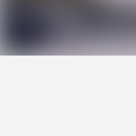
福岡出身の4人組バンド
どまらず、詞曲、グラフ
動・結成4年にして初の
「JO-DEKI」を引っ