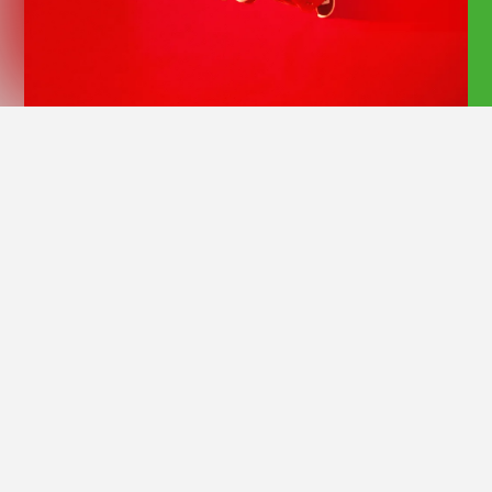
Official Site
18歳のシンガーソングライター「AKASAKI」。 2024年4月24
日に「弾きこもり」をリリースして、アーティストとして本格デ
ビューを果たした。 TikTok × Spotifyの「Buzz Tracker」10月
度のMonthly Artistsに選出され、リリースした「Bunny Girl」
は、歴代最高となる Spotify・Top50、YouTube Music Video
にて「1位」、Billboard、オリコン・ストリーミング最高位「4
位」と異例の大ヒットを継続中。 2025年は、RADAR: Early
Noise 2025、バズリズム「2025年にブレイク必至のアーティス
ト」TOP 10、 EIGHT-JAM「2024年マイベスト10」に選出さ
れるなど、業界最注目の新人アーティストの1人となっている。