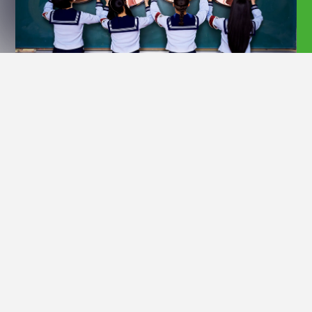
Official Site
自称“青春日本代表”。パワフルなダンスと全曲メンバー振り付け
のライブが注目を集め、アジアのカルチャーを発信する88rising
より2021年に世界デビュー。代表曲「オトナブルー」はTikTok
で話題となり、総再生回数33億回を突破、SNS総フォロワーは
1500万人を超える。2023年にはNHK紅白歌合戦に出場、2024
年には米・Coachellaにて、Gobiステージのヘッドライナーとし
て2週にわたり単独出演を果たす。また、また、世界26都市、日
本7都市で合計11万人を動員するワールドツアーを成功させるな
ど、国内外で躍進を続けている。