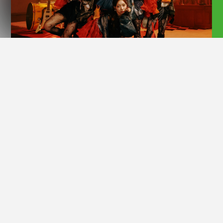
Official Site
2025年1月1日にデビューした5人組ガールズグルー
プ“MYERA”。 「STAY REAL」というコンセプトを掲げ、時代
に流されることなく、カテゴリーに捉われることなく、ありのま
まの姿で自分たちを表現し、「REAL」を追求し続けている。 デ
ビュー曲「Lie ライ Lie ライ / Be Naked」のMV再生回数は合
計で400万回を越え、オリコンデイリーシングルランキングで1
位を獲得。メンバー全員が異なるバックグラウンドとオリジナリ
ティーを持ち、グループ名「MYERA」には、「自分たち自身で
新しい時代を創り出す」という意志が込められている。