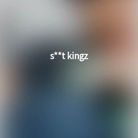
s**t kingz