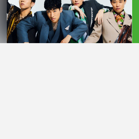
Official Site
shoji・ kazuki ・ NOPPO ・ Oguri の4人で構成される世界が
注目するダンスパフォーマンスグループ。
4人が出場したアメリカ最大のダンスコンテスト「BODY
ROCK」では、2010 年、2011 年と連続優勝。 世界各国からオ
ファーが殺到し、これまで25カ国以上を訪問。 2021年、2023年
には、ダンサー発としては異例の全曲オリジナル楽曲で作り上げ
る<見るダンス映像アルバム>を発売し話題を呼んだ。 国内・外
アーティストの振付を約500曲以上手がけ、2023年10月には結
成15周年の集大成としてダンサー史上初となる日本武道館単独ラ
イブ「THE s**t」を開催しチケットは発売日に即日完売。 2025