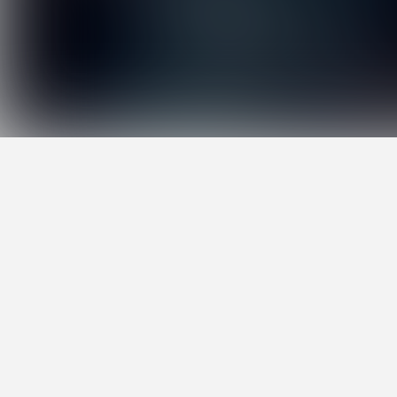
2001 年生まれの注目
を続け、 現在は週 1 本
アンマスク越しに覗く端