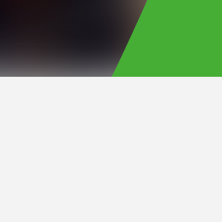
Official Site
来、コンスタントに動画投稿
再生5.8数億以上！ ベネチ
” が話題沸騰中。