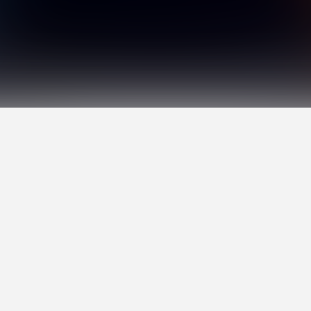
の歌い手。 11 歳の頃初の歌ってみた動画を投稿して以
のペースで新作動画を公開している。 YouTube での総
正な顔立ちと、 それに相反するような “ガナリヴォイス