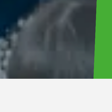
株式会社LuckyFM茨城放送（本社所在地：茨城県水戸市）は、
国営ひたち海浜公園で8月9日（土）・10日（日）・11日（月・
祝）の3連休に開催するLuckyFes’25の最終出演アーティスト10