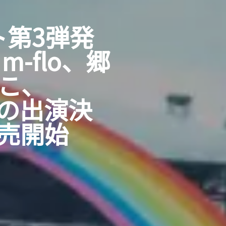
スト第3弾発
-flo、郷
なこ、
7組の出演決
売開始