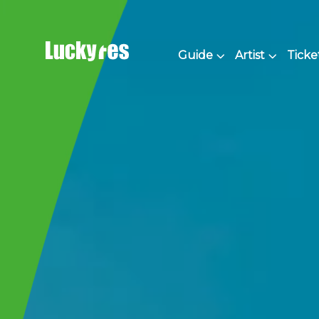
Skip
to
content
Guide
Artist
Ticke