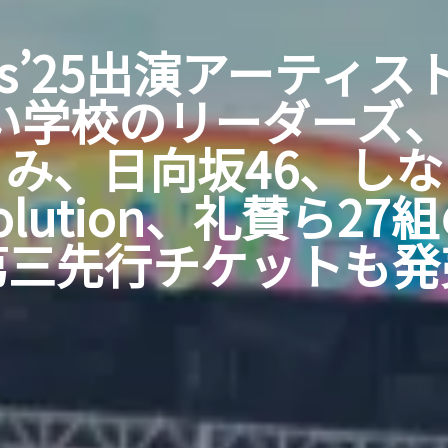
Fes’25出演アーティ
学校のリーダーズ、m
み、日向坂46、し
evolution、礼賛ら2
第三先行チケットも発