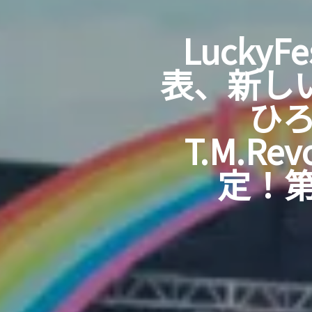
Lucky
表、新しい
ひろ
T.M.R
定！