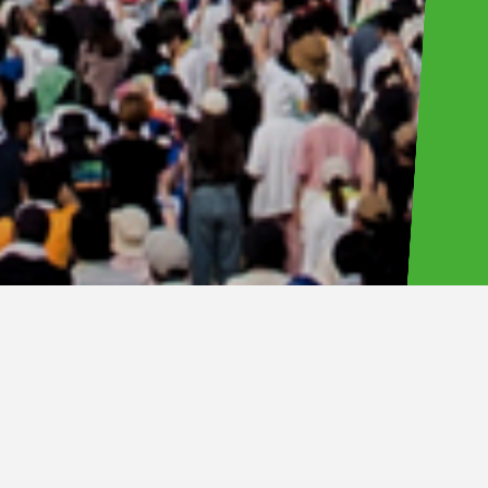
株式会社LuckyFM茨城放送（本社：茨城県水戸市）は、
LuckyFes’26を2026年8月8日（土）・9日（日）・10日
（月）・11日（火・祝）に4日連続で国営ひたち海浜公園（茨城
県ひたちなか市）でLuckyFes’26を開催することをお知らせしま
す。