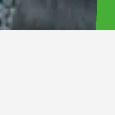
株式会社LuckyFM茨城放送（本社所在地：茨城県水戸市）は、
8月9日・10日・11日の3連休、国営ひたち海浜公園（茨城県ひた
ちなか市）で開催するLuckyFes’25で、ライブパフォーマンスの
一部を今年もABEMAで配信することをお知らせいたします。